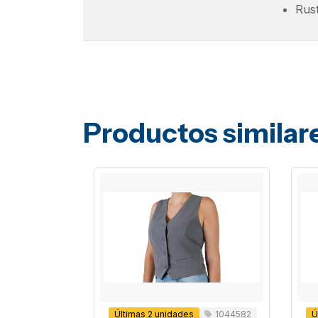
Rus
Productos similar
Últimas 2 unidades
1044582
Ú