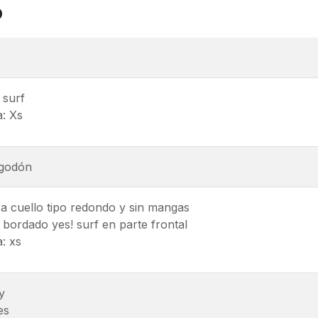
o
 surf
a: Xs
godón
a cuello tipo redondo y sin mangas
bordado yes! surf en parte frontal
a: xs
y
es