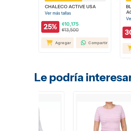
CHALECO ACTIVE USA
B
AC
Ver más tallas
Ver
¢10,175
25%
¢13,500
3
Agregar
Compartir
Le podría interesa