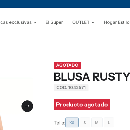
cas exclusivas
El Súper
OUTLET
Hogar Estilo
AGOTADO
BLUSA RUSTY
COD. 1042571
Producto agotado
Talla:
XS
S
M
L