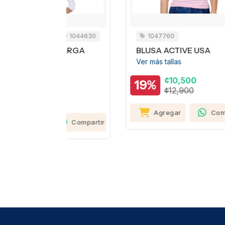
1044630
1047760
LARGA
BLUSA ACTIVE USA
B
Ver más tallas
Ve
¢10,500
19%
1
¢12,900
Agregar
Compartir
Compartir