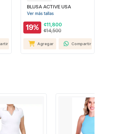
BLUSA ACTIVE USA
BLUSA AC
Ver más tallas
Ver más tall
¢11,800
¢11
19%
19%
¢14,500
¢14
rtir
Agregar
Compartir
Agrega