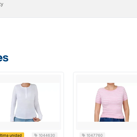
ty
es
ltima unidad
1044630
1047760