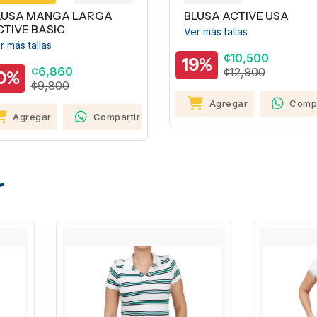
LUSA MANGA LARGA
BLUSA ACTIVE USA
TIVE BASIC
Ver más tallas
 más tallas
¢10,500
19%
¢6,860
¢12,900
0%
¢9,800
Agregar
Compa
Agregar
Compartir
r