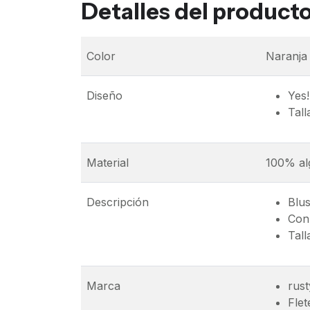
Detalles del product
Color
Naranja
Diseño
Yes!
Tall
Material
100% al
Descripción
Blus
Con 
Tall
Marca
rust
Flet