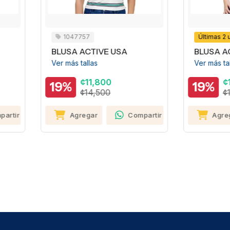
1047757
Últimas 2 unidades
10477
LUSA ACTIVE USA
BLUSA ACTIVE USA
r más tallas
Ver más tallas
¢11,800
¢11,800
9%
19%
¢14,500
¢14,500
Agregar
Compartir
Agregar
Compa