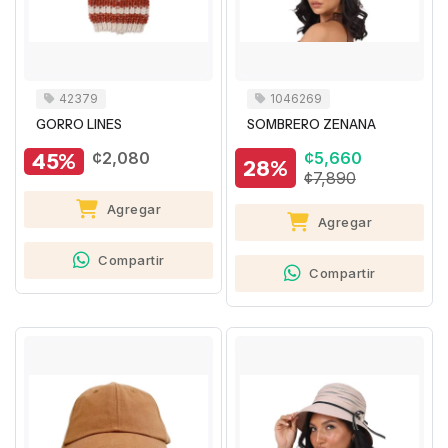
42379
1046269
GORRO LINES
SOMBRERO ZENANA
45%
¢2,080
¢5,660
28%
¢7,890
Agregar
Agregar
Compartir
Compartir