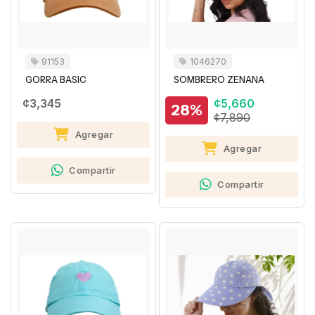
91153
1046270
GORRA BASIC
SOMBRERO ZENANA
¢3,345
¢5,660
28%
¢7,890
Agregar
Agregar
Compartir
Compartir