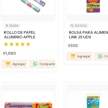
95286
1033022
ROLLO DE PAPEL
BOLSA PARA ALIME
ALUMINIO APPLE
LINK 25 UDS
¢550
¢1,680
Agregar
C
Agregar
Compartir