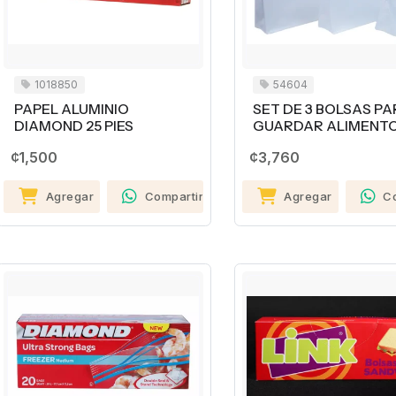
1018850
54604
PAPEL ALUMINIO
SET DE 3 BOLSAS P
DIAMOND 25 PIES
GUARDAR ALIMENT
¢1,500
¢3,760
Agregar
Compartir
Agregar
C