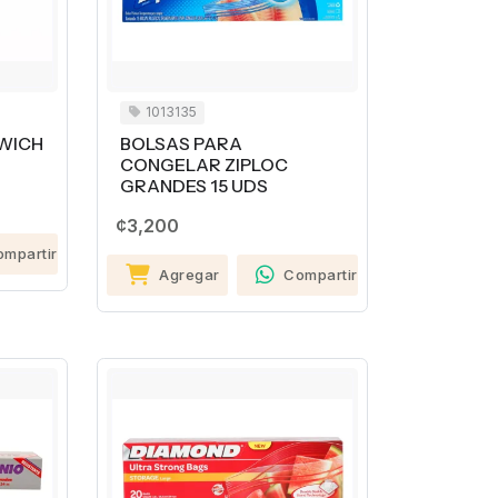
1013135
WICH
BOLSAS PARA
S
CONGELAR ZIPLOC
GRANDES 15 UDS
¢3,200
ompartir
Agregar
Compartir