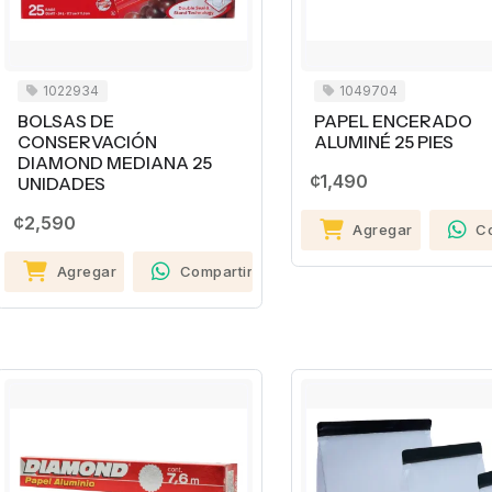
1022934
1049704
BOLSAS DE
PAPEL ENCERADO
CONSERVACIÓN
ALUMINÉ 25 PIES
DIAMOND MEDIANA 25
¢1,490
UNIDADES
¢2,590
Agregar
C
Agregar
Compartir