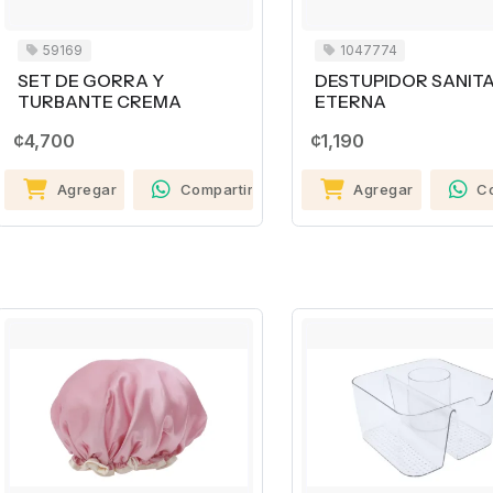
59169
1047774
SET DE GORRA Y
DESTUPIDOR SANIT
TURBANTE CREMA
ETERNA
¢4,700
¢1,190
Agregar
Compartir
Agregar
C