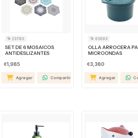
23783
63693
SET DE 6 MOSAICOS
OLLA ARROCERA P
ANTIDESLIZANTES
MICROONDAS
¢1,985
¢3,380
Agregar
Compartir
Agregar
C