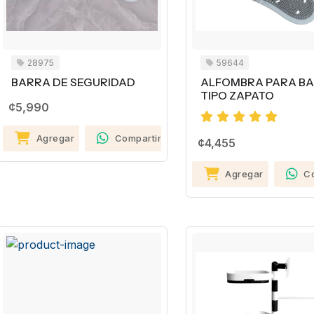
28975
59644
BARRA DE SEGURIDAD
ALFOMBRA PARA B
TIPO ZAPATO
¢5,990
Agregar
Compartir
¢4,455
Agregar
C