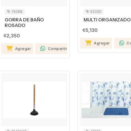
74288
52330
GORRA DE BAÑO
MULTI ORGANIZADO
ROSADO
¢5,130
¢2,350
Agregar
C
Agregar
Compartir