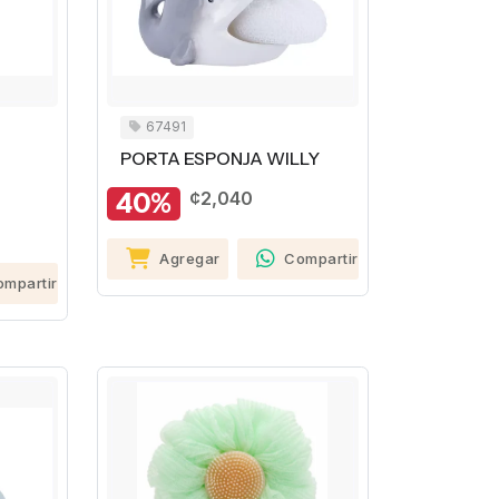
67491
PORTA ESPONJA WILLY
40%
¢2,040
Agregar
Compartir
ompartir