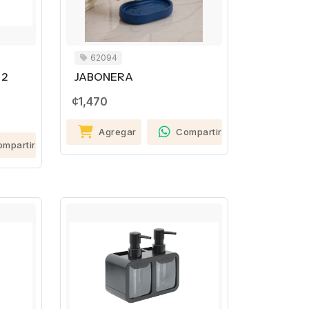
62094
 2
JABONERA
¢1,470
Agregar
Compartir
ompartir