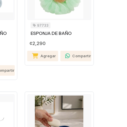
97733
AÑO
ESPONJA DE BAÑO
¢2,290
Agregar
Compartir
ompartir