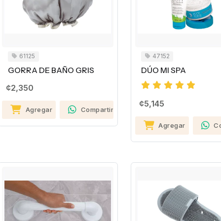
61125
47152
GORRA DE BAÑO GRIS
DÚO MI SPA
¢2,350
¢5,145
Agregar
Compartir
Agregar
C