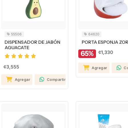
55506
64620
DISPENSADOR DE JABÓN
PORTA ESPONJA ZO
AGUACATE
65%
¢1,330
¢3,555
Agregar
C
Agregar
Compartir