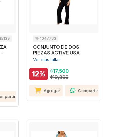
35139
1047763
EZA
CONJUNTO DE DOS
 -
PIEZAS ACTIVE USA
Ver más tallas
¢17,500
12%
¢19,800
Agregar
Compartir
ompartir