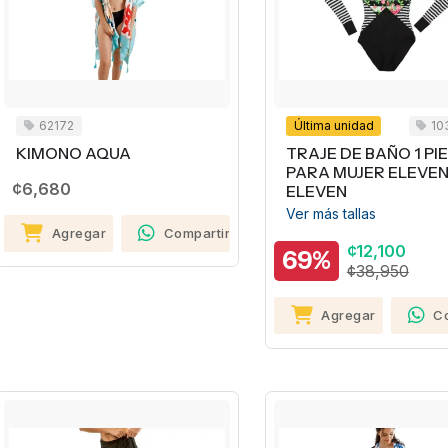
62172
Última unidad
10
KIMONO AQUA
TRAJE DE BAÑO 1 PI
PARA MUJER ELEVEN
¢6,680
ELEVEN
Ver más tallas
Agregar
Compartir
¢12,100
69%
¢38,950
Agregar
C