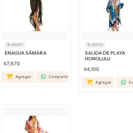
89097
90020
ENAGUA SÁMARA
SALIDA DE PLAYA
HONOLULU
¢7,870
¢4,100
Agregar
Compartir
Agregar
C