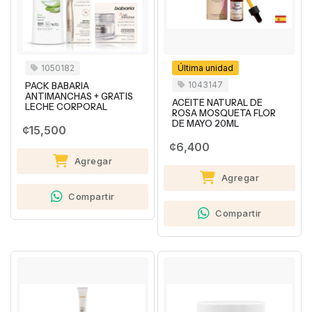
1050182
Última unidad
1043147
PACK BABARIA
ANTIMANCHAS + GRATIS
ACEITE NATURAL DE
LECHE CORPORAL
ROSA MOSQUETA FLOR
DE MAYO 20ML
¢15,500
¢6,400
Agregar
Agregar
Compartir
Compartir