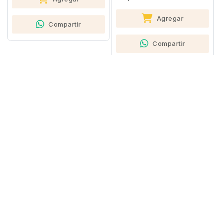
Agregar
Compartir
Compartir
1043518
1040607
TÓNICO FACIAL
TÓNICO FACIAL EN SPRAY
LIMPIADOR DE CÉLULAS
ROSA & HAMAMELIS
MADRE NEVADA 180ML
NEVADA 150ML
¢2,950