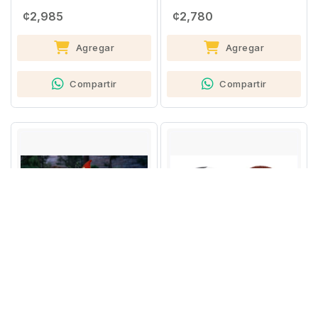
¢2,985
¢2,780
Agregar
Agregar
Compartir
Compartir
62905
Última unidad
98526
ADORNO SOLAR NOMO
CON REGADERA
SET DE 2 PRENSAS
MAGNÉTICAS DEPORTES