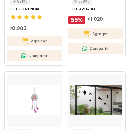
82190
58806
SET FLORENCIA
KIT ARMABLE
55%
¢1,020
¢8,985
Agregar
Agregar
Compartir
Compartir