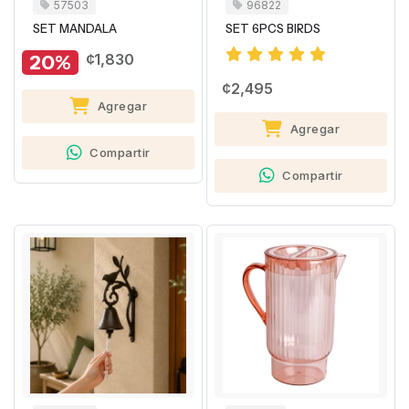
57503
96822
SET MANDALA
SET 6PCS BIRDS
20%
¢1,830
¢2,495
Agregar
Agregar
Compartir
Compartir