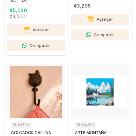
BETTER
¢3,295
¢5,020
¢3,500
Agregar
Agregar
Compartir
Compartir
61798
94359
COLGADOR GALLINA
ARTE MONTAÑA