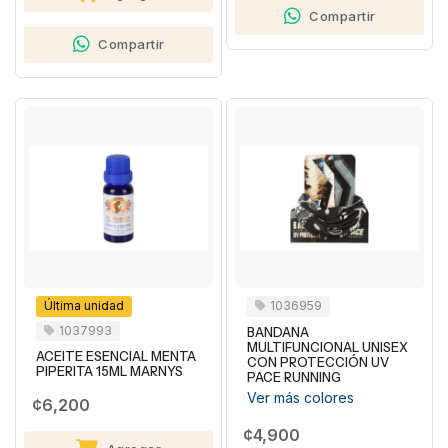
Compartir
Compartir
Última unidad
1036959
1037993
BANDANA
MULTIFUNCIONAL UNISEX
ACEITE ESENCIAL MENTA
CON PROTECCIÓN UV
PIPERITA 15ML MARNYS
PACE RUNNING
Ver más colores
¢6,200
¢4,900