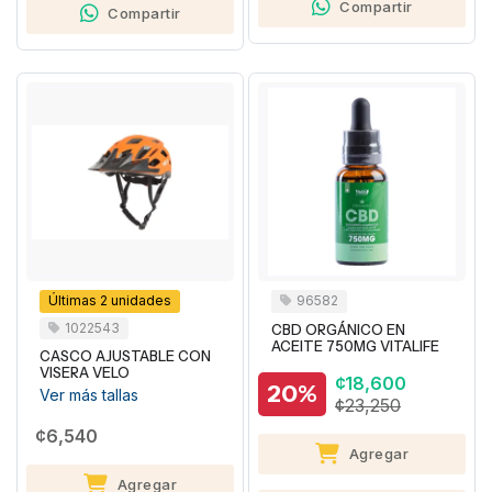
Compartir
Compartir
Últimas 2 unidades
96582
1022543
CBD ORGÁNICO EN
ACEITE 750MG VITALIFE
CASCO AJUSTABLE CON
VISERA VELO
¢18,600
20%
Ver más tallas
¢23,250
¢6,540
Agregar
Agregar