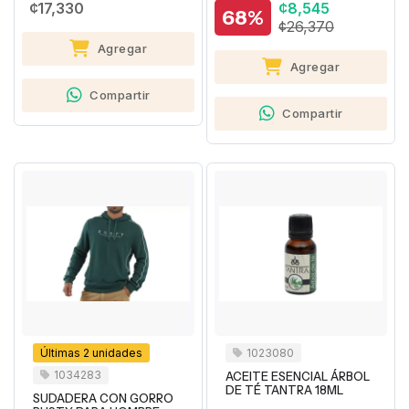
¢17,330
¢8,545
68%
¢26,370
Agregar
Agregar
Compartir
Compartir
Últimas 2 unidades
1023080
1034283
ACEITE ESENCIAL ÁRBOL
DE TÉ TANTRA 18ML
SUDADERA CON GORRO