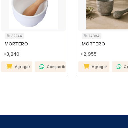
32244
74884
MORTERO
MORTERO
¢3,240
¢2,955
Agregar
Compartir
Agregar
C