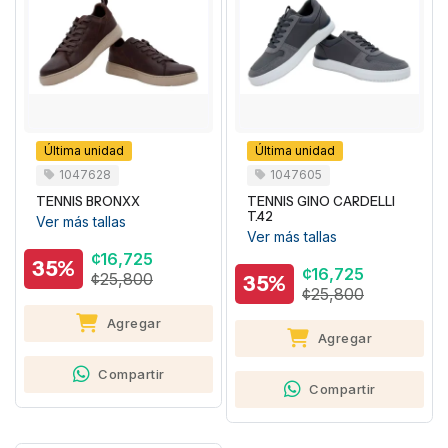
Última unidad
Última unidad
1047628
1047605
TENNIS BRONXX
TENNIS GINO CARDELLI
T.42
Ver más tallas
Ver más tallas
¢16,725
35%
¢16,725
¢25,800
35%
¢25,800
Agregar
Agregar
Compartir
Compartir