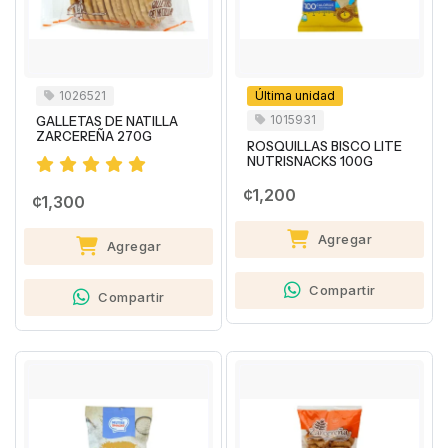
1026521
Última unidad
1015931
GALLETAS DE NATILLA
ZARCEREÑA 270G
ROSQUILLAS BISCO LITE
NUTRISNACKS 100G
¢1,200
¢1,300
Agregar
Agregar
Compartir
Compartir