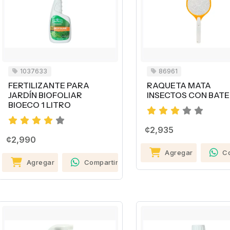
1037633
86961
FERTILIZANTE PARA
RAQUETA MATA
JARDÍN BIOFOLIAR
INSECTOS CON BATE
BIOECO 1 LITRO
¢2,935
¢2,990
Agregar
C
Agregar
Compartir