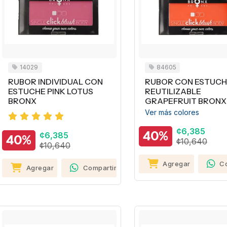
14029
84605
RUBOR INDIVIDUAL CON
RUBOR CON ESTUCH
ESTUCHE PINK LOTUS
REUTILIZABLE
BRONX
GRAPEFRUIT BRONX
Ver más colores
¢6,385
40%
¢6,385
40%
¢10,640
¢10,640
Agregar
C
Agregar
Compartir