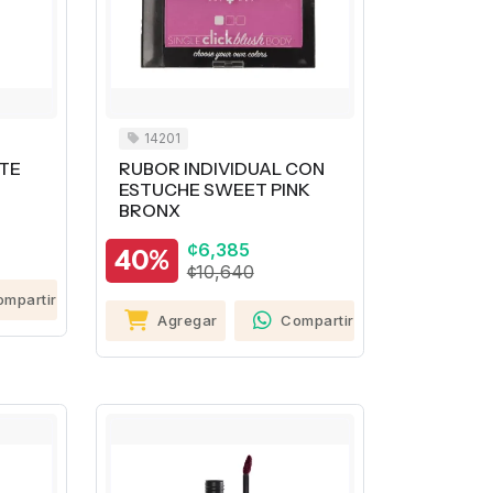
14201
ATE
RUBOR INDIVIDUAL CON
ESTUCHE SWEET PINK
BRONX
¢6,385
40%
¢10,640
ompartir
Agregar
Compartir