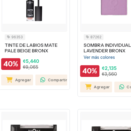
96353
87262
TINTE DE LABIOS MATE
SOMBRA INDIVIDUAL
PALE BEIGE BRONX
LAVENDER BRONX
Ver más colores
¢5,440
40%
¢9,065
¢2,135
40%
¢3,560
Agregar
Compartir
Agregar
C