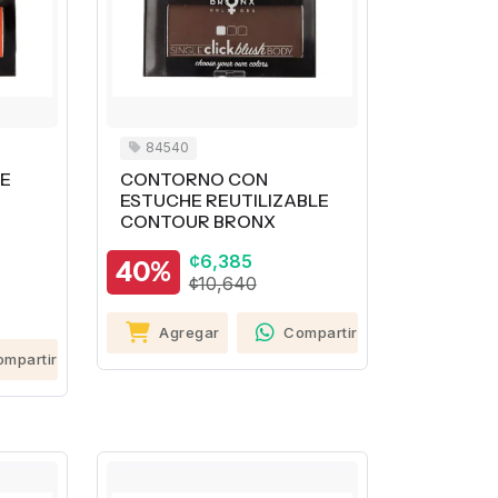
84540
E
CONTORNO CON
ESTUCHE REUTILIZABLE
CONTOUR BRONX
¢6,385
40%
¢10,640
Agregar
Compartir
ompartir