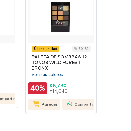
Última unidad
59161
PALETA DE SOMBRAS 12
TONOS WILD FOREST
BRONX
Ver más colores
¢8,780
40%
¢14,640
ompartir
Agregar
Compartir