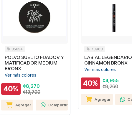
85654
73968
POLVO SUELTO FIJADOR Y
LABIAL LEGENDARIO
MATIFICADOR MEDIUM
CINNAMON BRONX
BRONX
Ver más colores
Ver más colores
¢4,955
40%
¢8,270
¢8,260
40%
¢13,790
Agregar
C
Agregar
Compartir