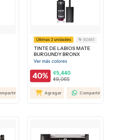
Últimas 2 unidades
92461
TINTE DE LABIOS MATE
BURGUNDY BRONX
Ver más colores
¢5,440
40%
¢9,065
ompartir
Agregar
Compartir