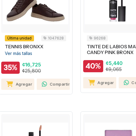
Última unidad
1047628
96268
TENNIS BRONXX
TINTE DE LABIOS M
CANDY PINK BRONX
Ver más tallas
¢5,440
¢16,725
40%
35%
¢9,065
¢25,800
Agregar
C
Agregar
Compartir