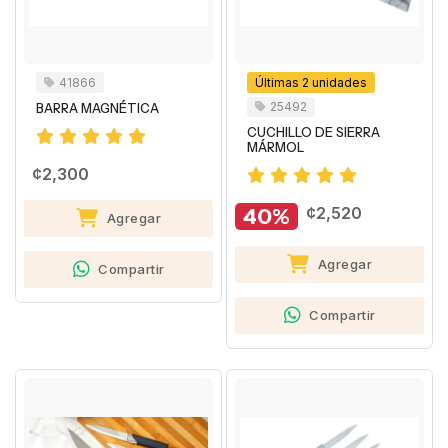
41866
Últimas 2 unidades
25492
BARRA MAGNÉTICA
CUCHILLO DE SIERRA
MÁRMOL
¢2,300
40%
¢2,520
Agregar
Agregar
Compartir
Compartir