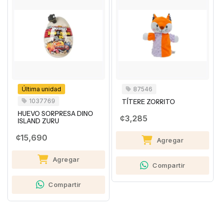
Última unidad
87546
1037769
TÍTERE ZORRITO
HUEVO SORPRESA DINO
¢3,285
ISLAND ZURU
¢15,690
Agregar
Agregar
Compartir
Compartir