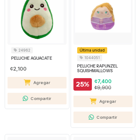
24962
Última unidad
1044051
PELUCHE AGUACATE
PELUCHE RAPUNZEL
¢2,100
SQUISHMALLOWS
¢7,400
25%
Agregar
¢9,900
Compartir
Agregar
Compartir