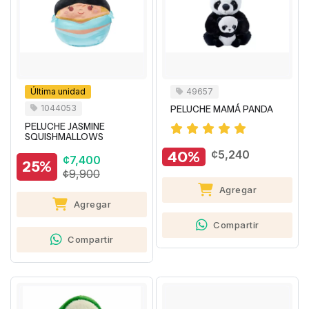
Última unidad
49657
1044053
PELUCHE MAMÁ PANDA
PELUCHE JASMINE
SQUISHMALLOWS
40%
¢5,240
¢7,400
25%
¢9,900
Agregar
Agregar
Compartir
Compartir