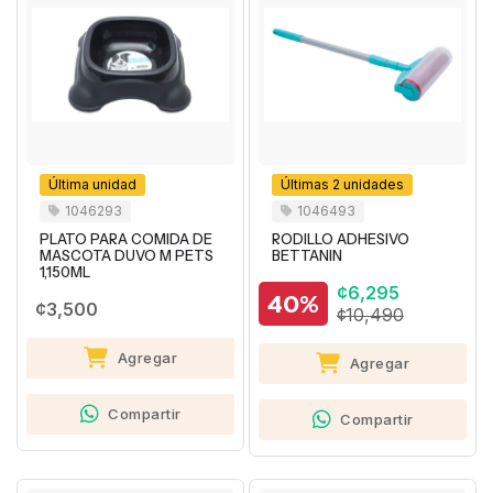
Última unidad
Últimas 2 unidades
1046293
1046493
PLATO PARA COMIDA DE
RODILLO ADHESIVO
MASCOTA DUVO M PETS
BETTANIN
1,150ML
¢6,295
40%
¢3,500
¢10,490
Agregar
Agregar
Compartir
Compartir