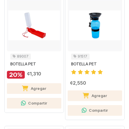
89007
91517
BOTELLA PET
BOTELLA PET
20%
¢1,310
¢2,550
Agregar
Agregar
Compartir
Compartir