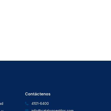
Contáctenos
dad
4101-6400
 y
info@catalogoestilos.com