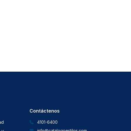
Contáctenos
dad
4101-6400
 y
info@catalogoestilos.com