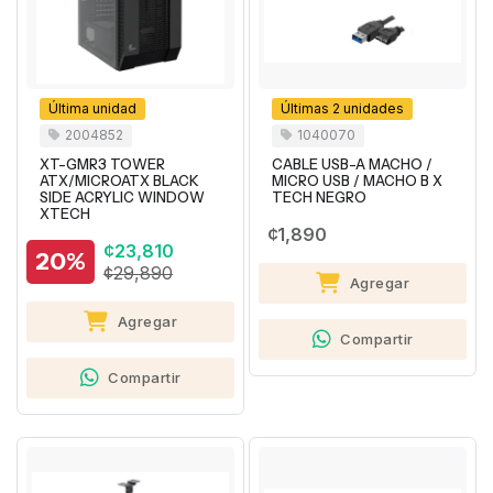
Última unidad
Últimas 2 unidades
2004852
1040070
XT-GMR3 TOWER
CABLE USB-A MACHO /
ATX/MICROATX BLACK
MICRO USB / MACHO B X
SIDE ACRYLIC WINDOW
TECH NEGRO
XTECH
¢1,890
¢23,810
20%
¢29,890
Agregar
Agregar
Compartir
Compartir