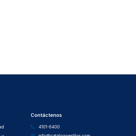
Contáctenos
dad
4101-6400
 y
info@catalogoestilos.com