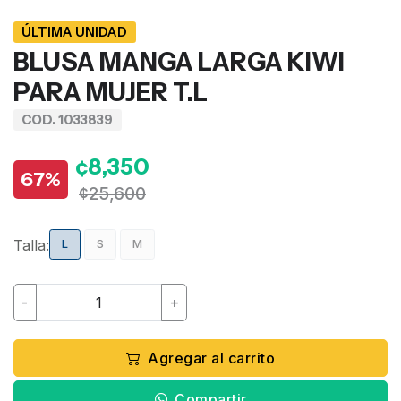
ÚLTIMA UNIDAD
BLUSA MANGA LARGA KIWI
PARA MUJER T.L
COD. 1033839
¢8,350
67%
¢25,600
Talla:
L
S
M
-
+
Agregar al carrito
Compartir