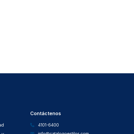
Contáctenos
dad
4101-6400
 y
info@catalogoestilos.com