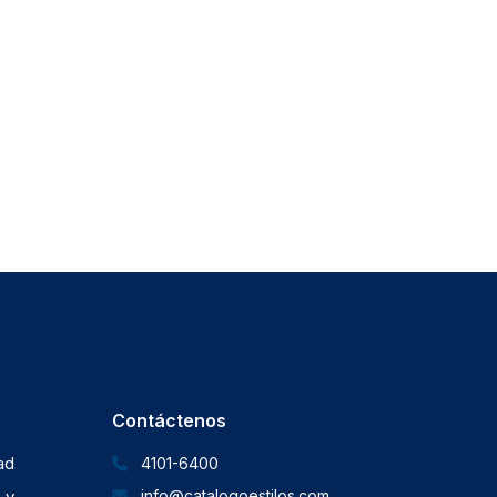
Contáctenos
dad
4101-6400
 y
info@catalogoestilos.com