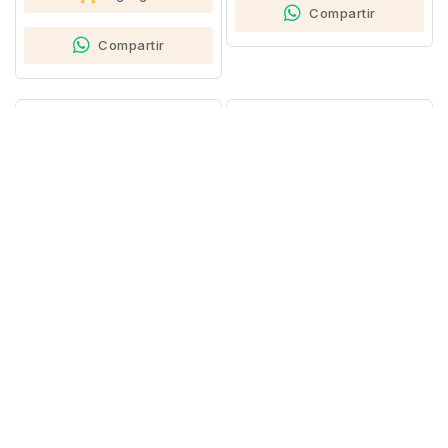
Compartir
Compartir
91707
91699
LOCION CORPORAL
EXFOLIANTE PARA PIES
HUMECT COCONUT
200ML NATURAL SPA
PARADISE 200ML NSPA
Ver más aromas
¢7,140
¢5,670