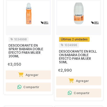
1034998
Últimas 2 unidades
1034996
DESODORANTE EN
SPRAY BABARIA DOBLE
DESODORANTE EN ROLL
EFECTO PARA MUJER
ON BABARIA DOBLE
200ML
EFECTO PARA MUJER
50ML
¢3,050
¢2,990
Agregar
Agregar
Compartir
Compartir