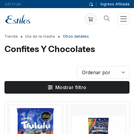
|
Ingreso Afiliada
CAT.11-26
Tienda
Día de la madre
Otros detalles
Confites Y Chocolates
Mostrar filtro