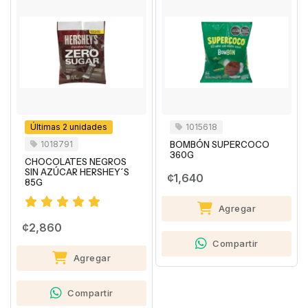
Últimas 2 unidades
1015618
1018791
BOMBÓN SUPERCOCO
360G
CHOCOLATES NEGROS
SIN AZÚCAR HERSHEY´S
¢1,640
85G
Agregar
¢2,860
Compartir
Agregar
Compartir