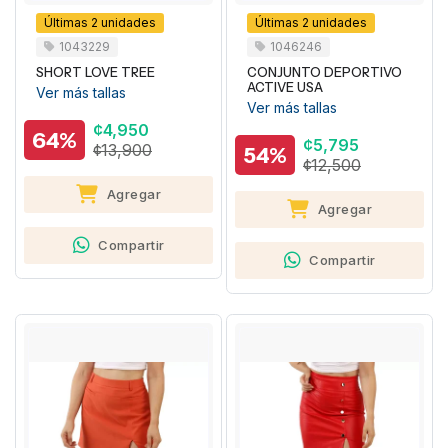
Últimas 2 unidades
Últimas 2 unidades
1043229
1046246
SHORT LOVE TREE
CONJUNTO DEPORTIVO
ACTIVE USA
Ver más tallas
Ver más tallas
¢4,950
64%
¢5,795
¢13,900
54%
¢12,500
Agregar
Agregar
Compartir
Compartir