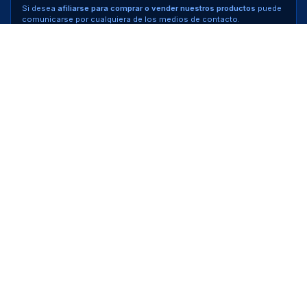
Si desea
afiliarse para comprar o vender nuestros productos
puede
comunicarse por cualquiera de los medios de contacto.
Atención al cliente
Política de privacidad
Política de cambios y devoluciones
Términos y condiciones
Contáctenos
4101-6400
info@catalogoestilos.com
Alajuela, Costa Rica