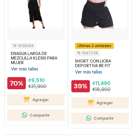
1035094
Últimas 2 unidades
1047738
ENAGUA LARGA DE
MEZCLILLA KLESIS PARA
SHORT CON LICRA
MUJER
DEPORTIVA BE FIT
Ver más tallas
Ver más tallas
¢9,510
70%
¢11,490
39%
¢31,900
¢18,900
Agregar
Agregar
Compartir
Compartir