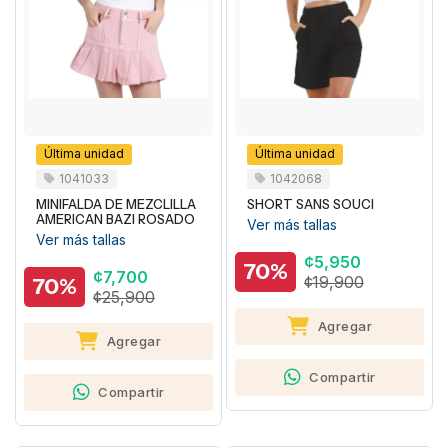
Última unidad
Última unidad
1041033
1042068
MINIFALDA DE MEZCLILLA
SHORT SANS SOUCI
AMERICAN BAZI ROSADO
Ver más tallas
Ver más tallas
¢5,950
70%
¢7,700
¢19,900
70%
¢25,900
Agregar
Agregar
Compartir
Compartir