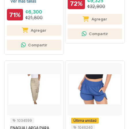
¢9,325
Ver más tallas
72%
¢32,900
¢6,300
71%
¢21,800
Agregar
Agregar
Compartir
Compartir
1034599
Última unidad
1046240
ENAGUA LARGA PARA