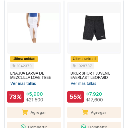
Última unidad
Última unidad
1042370
1028787
ENAGUA LARGA DE
BIKER SHORT JUVENIL
MEZCLILLA LOVE TREE
EVERLAST LEOPARD
Ver más tallas
Ver más tallas
¢5,900
¢7,920
73%
55%
¢21,500
¢17,600
Agregar
Agregar
Compartir
Compartir