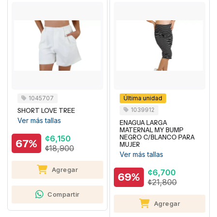
1045707
Última unidad
1039912
SHORT LOVE TREE
Ver más tallas
ENAGUA LARGA
MATERNAL MY BUMP
NEGRO C/BLANCO PARA
¢6,150
67%
MUJER
¢18,900
Ver más tallas
Agregar
¢6,700
69%
¢21,800
Compartir
Agregar