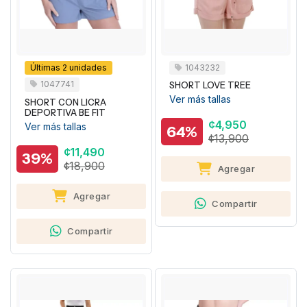
Últimas 2 unidades
1043232
1047741
SHORT LOVE TREE
Ver más tallas
SHORT CON LICRA
DEPORTIVA BE FIT
¢4,950
Ver más tallas
64%
¢13,900
¢11,490
39%
¢18,900
Agregar
Agregar
Compartir
Compartir