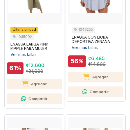
Última unidad
1046255
1035092
ENAGUA CON LICRA
DEPORTIVA ZENANA
ENAGUA LARGA PINK
Ver más tallas
RIPPLE PARA MUJER
Ver más tallas
¢6,485
56%
¢14,800
¢12,600
61%
¢31,900
Agregar
Agregar
Compartir
Compartir