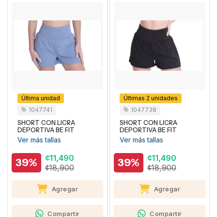
Última unidad
Últimas 2 unidades
1047741
1047738
SHORT CON LICRA
SHORT CON LICRA
DEPORTIVA BE FIT
DEPORTIVA BE FIT
Ver más tallas
Ver más tallas
¢11,490
¢11,490
39%
39%
¢18,900
¢18,900
Agregar
Agregar
Compartir
Compartir