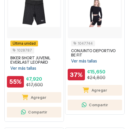
Última unidad
1047744
1028787
CONJUNTO DEPORTIVO
BE FIT
BIKER SHORT JUVENIL
Ver más tallas
EVERLAST LEOPARD
Ver más tallas
¢15,650
37%
¢24,800
¢7,920
55%
¢17,600
Agregar
Agregar
Compartir
Compartir