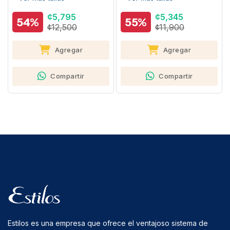
¢5,795
¢5,345
54%
55%
¢12,500
¢11,900
Agregar
Agregar
Compartir
Compartir
Estilos es una empresa que ofrece el ventajoso sistema de