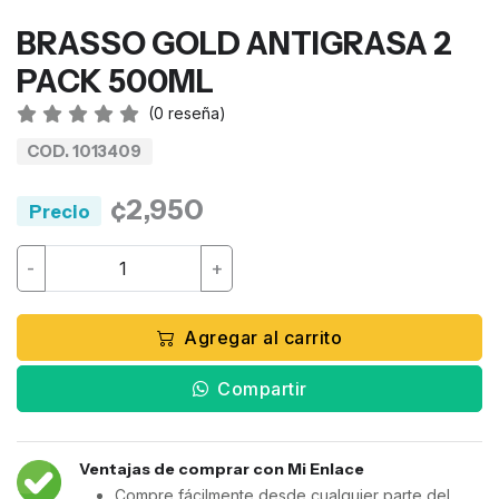
BRASSO GOLD ANTIGRASA 2
PACK 500ML
(
0
reseña)
COD. 1013409
¢2,950
Precio
-
+
Agregar al carrito
Compartir
Ventajas de comprar con Mi Enlace
Compre fácilmente desde cualquier parte del