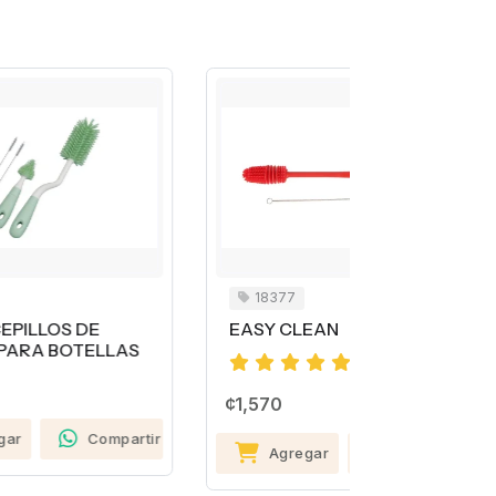
18377
97304
EASY CLEAN
CEPILLO 
S
¢1,570
¢3,160
rtir
Agregar
Compartir
Agreg