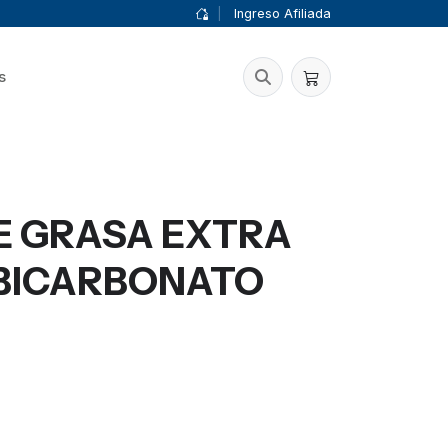
|
Ingreso Afiliada
s
E GRASA EXTRA
 BICARBONATO