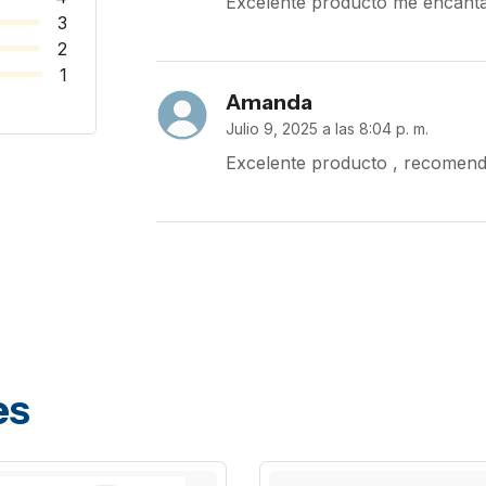
Excelente producto me encant
3
2
1
Amanda
Julio 9, 2025 a las 8:04 p. m.
Excelente producto , recomen
es