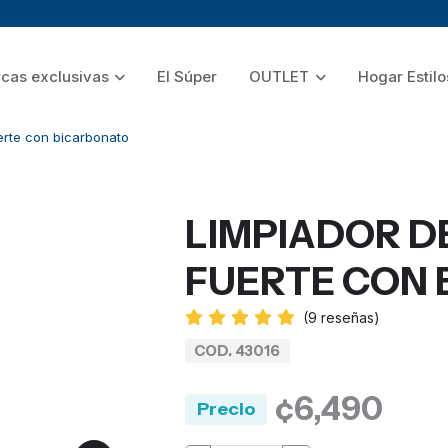
cas exclusivas
El Súper
OUTLET
Hogar Estilo
erte con bicarbonato
LIMPIADOR D
FUERTE CON
(
9
reseñas)
COD. 43016
¢6,490
Precio