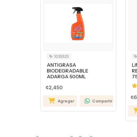
1035525
6
ANTIGRASA
LIM
BIODEGRADABLE
RE
ADARGA 500ML
75
¢2,450
¢6,
Agregar
Compartir