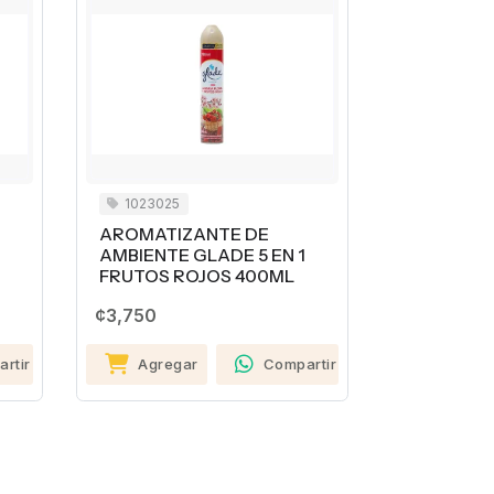
1023025
1035527
AROMATIZANTE DE
LIMPIADOR 
AMBIENTE GLADE 5 EN 1
SUPERFICI
FRUTOS ROJOS 400ML
590ML
¢3,750
¢1,900
ir
Agregar
Compartir
Agregar