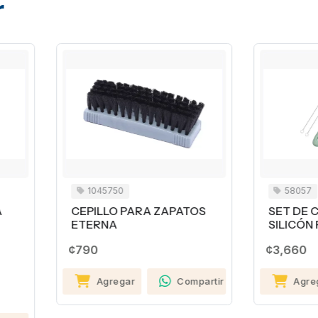
r
1045750
58057
EPILLO PARA ZAPATOS
SET DE CEPILLOS DE
TERNA
SILICÓN PARA BOTELLA
90
¢3,660
Agregar
Compartir
Agregar
Compa