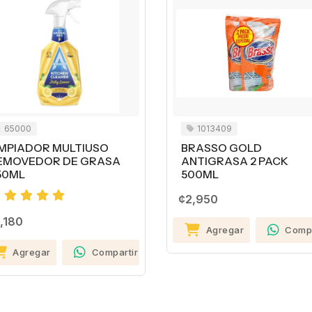
5000
1013409
PIADOR MULTIUSO
BRASSO GOLD
MOVEDOR DE GRASA
ANTIGRASA 2 PACK
0ML
500ML
¢2,950
180
Agregar
Compart
Agregar
Compartir