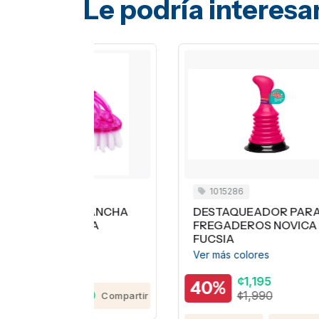
Le podría interesa
1015286
PLANCHA
DESTAQUEADOR PARA
C
ENA
FREGADEROS NOVICA
E
FUCSIA
¢7
Ver más colores
¢1,195
40%
¢1,990
Compartir