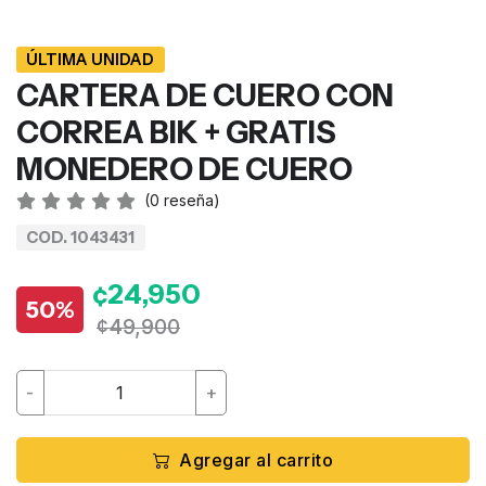
ÚLTIMA UNIDAD
CARTERA DE CUERO CON
CORREA BIK + GRATIS
MONEDERO DE CUERO
(
0
reseña)
COD. 1043431
¢24,950
50%
¢49,900
-
+
Agregar al carrito