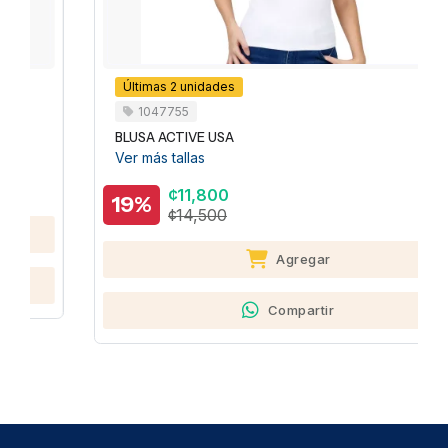
Últimas 2 unidades
1047755
BLUSA ACTIVE USA
Ver más tallas
¢11,800
19%
¢14,500
Agregar
Compartir