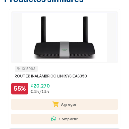
1015993
ROUTER INALÁMBRICO LINKSYS EA6350
¢20,270
55%
¢45,045
Agregar
Compartir