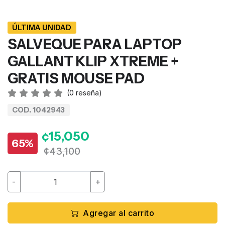
ÚLTIMA UNIDAD
SALVEQUE PARA LAPTOP
GALLANT KLIP XTREME +
GRATIS MOUSE PAD
(
0
reseña)
COD. 1042943
¢15,050
65%
¢43,100
-
+
Agregar al carrito