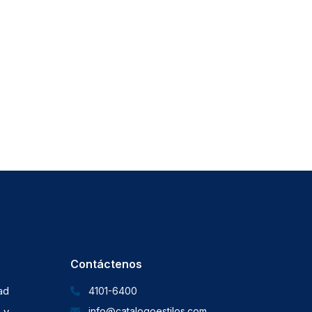
Contáctenos
dad
4101-6400
 y
info@catalogoestilos.com