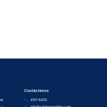
Contáctenos
dad
4101-6400
 y
info@catalogoestilos.com