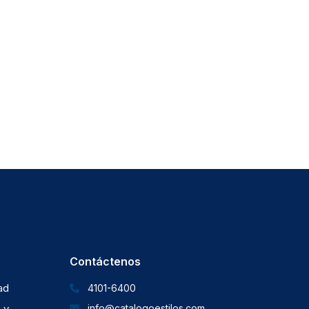
Contáctenos
dad
4101-6400
 y
info@catalogoestilos.com