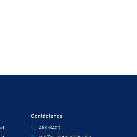
Contáctenos
dad
4101-6400
 y
info@catalogoestilos.com