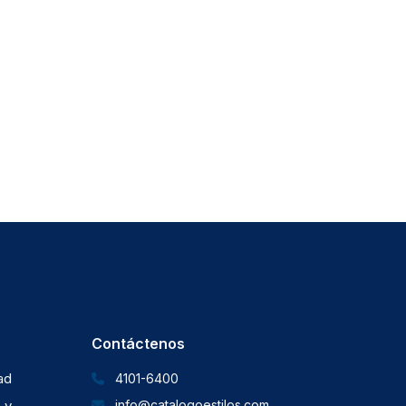
Contáctenos
dad
4101-6400
 y
info@catalogoestilos.com