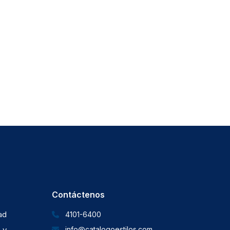
Contáctenos
dad
4101-6400
 y
info@catalogoestilos.com