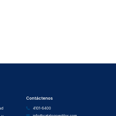
Contáctenos
dad
4101-6400
 y
info@catalogoestilos.com