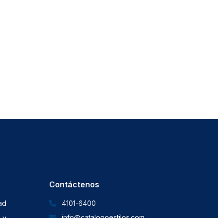
Contáctenos
dad
4101-6400
 y
info@catalogoestilos.com