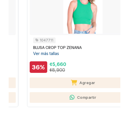
1047711
BLUSA CROP TOP ZENANA
Ver más tallas
¢5,660
36%
¢8,900
Agregar
Compartir