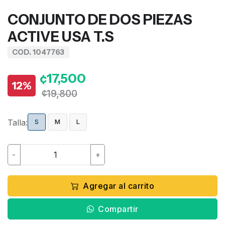
CONJUNTO DE DOS PIEZAS
ACTIVE USA T.S
COD. 1047763
¢17,500
12%
¢19,800
Talla:
S
M
L
-
+
Agregar al carrito
Compartir