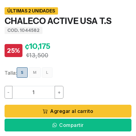
ÚLTIMAS 2 UNIDADES
CHALECO ACTIVE USA T.S
COD. 1044582
¢10,175
25%
¢13,500
Talla:
S
M
L
-
+
Agregar al carrito
Compartir