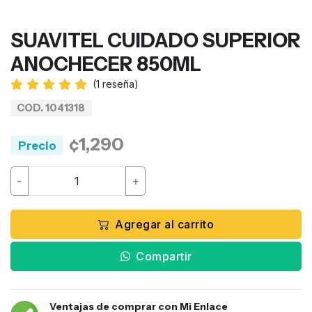
SUAVITEL CUIDADO SUPERIOR
ANOCHECER 850ML
(
1
reseña)
COD. 1041318
¢1,290
Precio
-
+
Agregar al carrito
Compartir
Ventajas de comprar con Mi Enlace