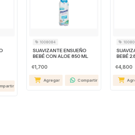
1008084
1008085
UAVIZANTE ENSUEÑO
SUAVIZANTE ENSUEÑO
EBÉ CON ALOE 850 ML
BEBÉ 2.8 LITROS
,700
¢4,800
Agregar
Compartir
Agregar
Compa