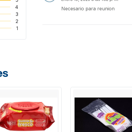
4
Necesario para reunion
3
2
1
es