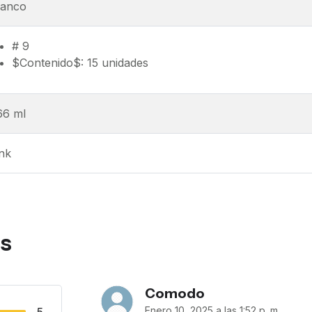
lanco
# 9
$Contenido$: 15 unidades
66 ml
ink
as
Comodo
Enero 10, 2025 a las 1:52 p. m.
5