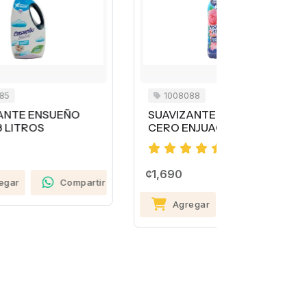
1008088
1008091
SUAVIZANTE ENSUEÑO
TENEDOR
CERO ENJUAGUE 850 ML
DESECHABL
¢280
¢1,690
rtir
Agreg
Agregar
Compartir