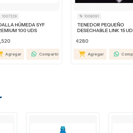
1007229
1008091
OALLA HÚMEDA SYF
TENEDOR PEQUEÑO
EMIUM 100 UDS
DESECHABLE LINK 15 UD
,520
¢280
Agregar
Compartir
Agregar
Compa
r