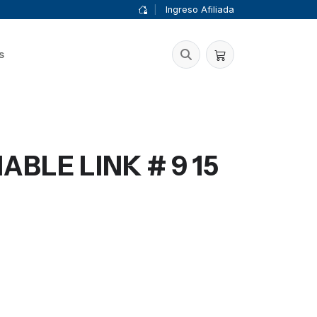
|
Ingreso Afiliada
s
BLE LINK # 9 15