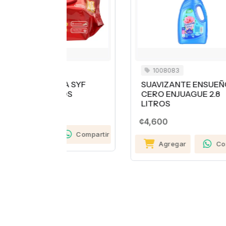
1008083
A SYF
SUAVIZANTE ENSUEÑO
S
DS
CERO ENJUAGUE 2.8
B
LITROS
¢1
¢4,600
Compartir
Agregar
Compartir