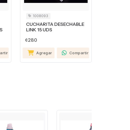
1008093
1008097
CUCHARITA DESECHABLE
PLATO DE
S
LINK 15 UDS
# 6 15 UDS
¢280
¢630
rtir
Agregar
Compartir
Agrega