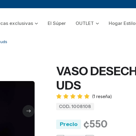
cas exclusivas
El Súper
OUTLET
Hogar Estilo
 uds
VASO DESECHA
UDS
(
1
reseña)
COD. 1008108
¢550
Precio