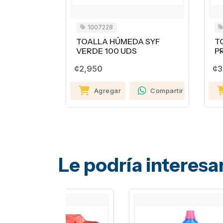
1007228
TOALLA HÚMEDA SYF
T
VERDE 100 UDS
PR
¢2,950
¢3
Agregar
Compartir
Le podría interesa