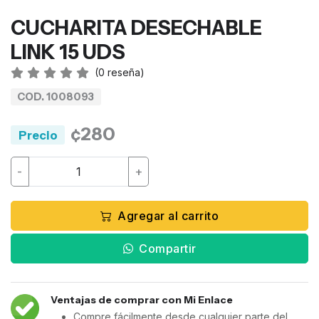
CUCHARITA DESECHABLE
LINK 15 UDS
(
0
reseña)
COD. 1008093
¢280
Precio
-
+
Agregar al carrito
Compartir
Ventajas de comprar con Mi Enlace
Compre fácilmente desde cualquier parte del