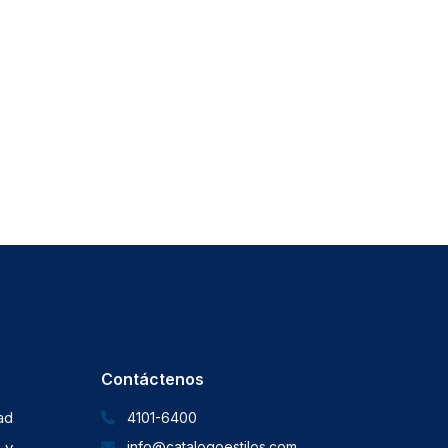
Contáctenos
dad
4101-6400
 y
info@catalogoestilos.com