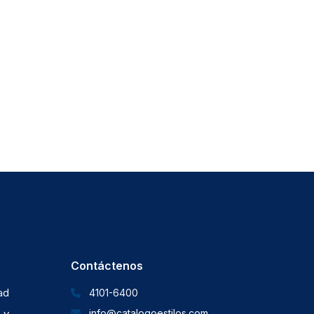
Contáctenos
dad
4101-6400
 y
info@catalogoestilos.com