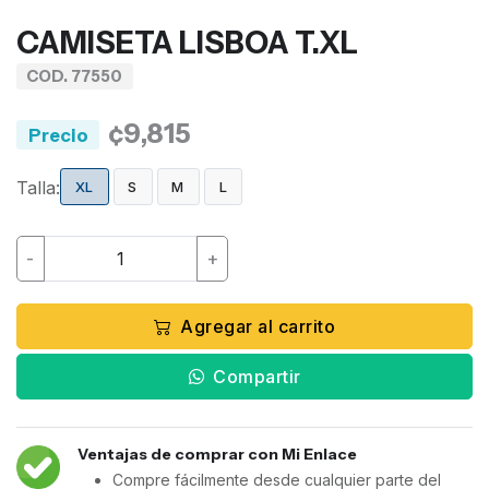
CAMISETA LISBOA T.XL
COD. 77550
¢9,815
Precio
Talla:
XL
S
M
L
-
+
Agregar al carrito
Compartir
Ventajas de comprar con Mi Enlace
Compre fácilmente desde cualquier parte del