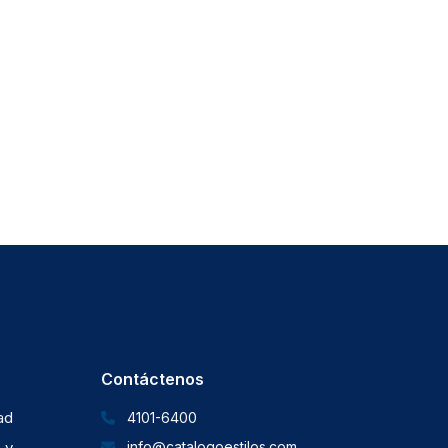
Contáctenos
dad
4101-6400
 y
info@catalogoestilos.com