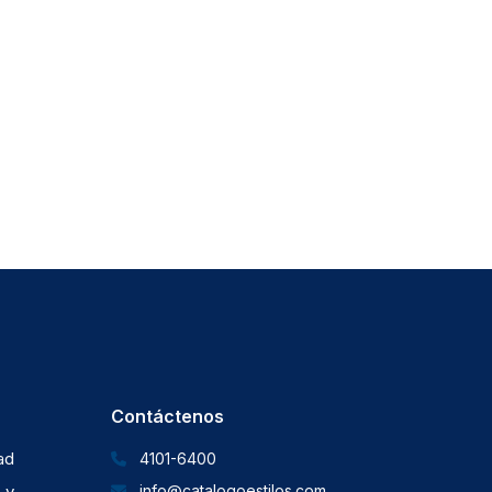
Contáctenos
dad
4101-6400
 y
info@catalogoestilos.com